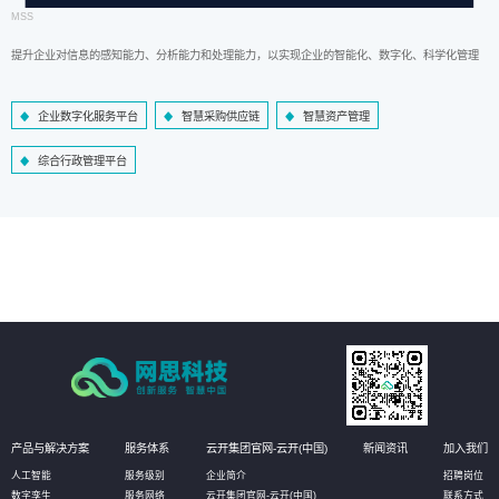
MSS
提升企业对信息的感知能力、分析能力和处理能力，以实现企业的智能化、数字化、科学化管理
企业数字化服务平台
智慧采购供应链
智慧资产管理
综合行政管理平台
产品与解决方案
服务体系
云开集团官网-云开(中国)
新闻资讯
加入我们
人工智能
服务级别
企业简介
招聘岗位
数字孪生
服务网络
云开集团官网-云开(中国)
联系方式