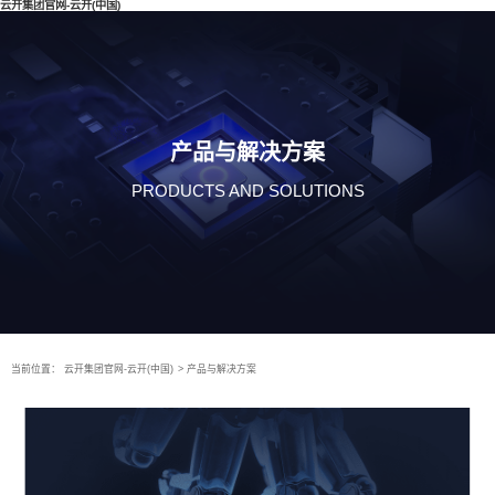
云开集团官网-云开(中国)
产品与解决方案
PRODUCTS AND SOLUTIONS
当前位置：
云开集团官网-云开(中国)
>
产品与解决方案