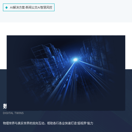
AI解决方案-新闻公文AI智慧风控
数字孪生
DIGITAL TWINS
物理世界与真实世界的双向互动，帮助各行各业快速打造“超视界”能力