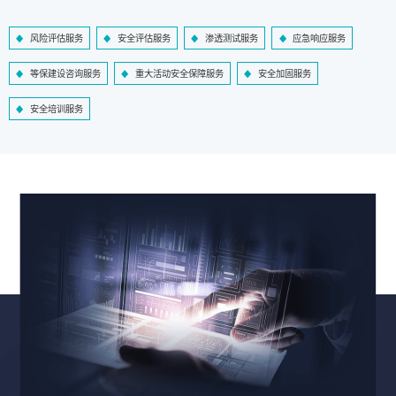
风险评估服务
安全评估服务
渗透测试服务
应急响应服务
等保建设咨询服务
重大活动安全保障服务
安全加固服务
安全培训服务