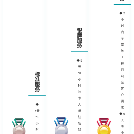
◆
2
小
时
银
内
牌
专
服
务
家
级
工
◆
5
程
天
师
*8
标
响
准
小
应
服
时
务
客
技
户
术
请
◆
人
求
5天
员
◆ 5
*8
驻
天
小
场
*8
时
监
小