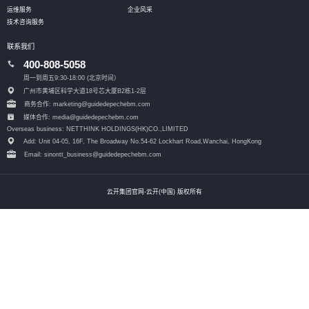
运维服务
企业风采
技术咨询服务
联系我们
400-808-5058
周一到周五9:30-18:00 (北京时间）
广州市黄埔区科学大道18号芯大厦B2栋1-2层
商务合作: marketing@guidedepechebm.com
媒体合作: media@guidedepechebm.com
Overseas business: NETTHINK HOLDINGS(HK)CO.,LIMITED
Add: Unit 04-05, 16F, The Broadway No.54-62 Lockhart Road,
Wanchai, HongKong
Email: sinontt_business@guidedepechebm.com
云开集团官网-云开(中国) 版权所有