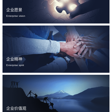
企业愿景
Enterprise vision
企业精神
Enterprise spirit
企业价值观