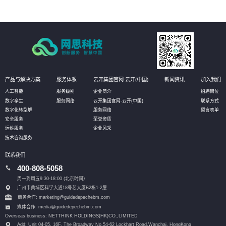
产品与解决方案
服务体系
云开集团官网-云开(中国)
新闻资讯
加入我们
人工智能
服务级别
企业简介
招聘岗位
数字孪生
服务网络
云开集团官网-云开(中国)
联系方式
数字化转型解
服务网络
留言表单
安全服务
荣誉资质
运维服务
企业风采
技术咨询服务
联系我们
400-808-5058
周一到周五9:30-18:00 (北京时间）
广州市黄埔区科学大道18号芯大厦B2栋1-2层
商务合作: marketing@guidedepechebm.com
媒体合作: media@guidedepechebm.com
Overseas business: NETTHINK HOLDINGS(HK)CO.,LIMITED
Add: Unit 04-05, 16F, The Broadway No.54-62 Lockhart Road,
Wanchai, HongKong