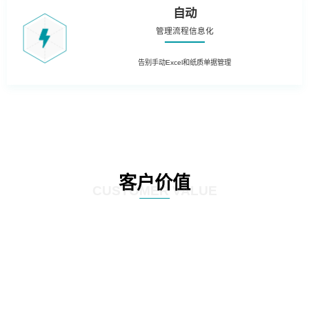
自动
管理流程信息化
告别手动Excel和纸质单据管理
客户价值
CUSTOMER VALUE
01
可溯源：建立流程闭环，各项工作的发起方、经办方、结束方、各个环节负责
人、事项明细，形成闭环，一目了然