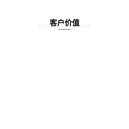
客户价值
CUSTOMER VALUE
01
提升质检效率，优化客户体验：方案利用先进的自动化和人工智能技术，实现
对营业厅服务质量的实时监控和精准分析。通过智能识别客户与营业员的对话
内容，快速发现潜在问题，大大提高了质检效率。这不仅有助于企业及时发现
并解决服务中的不足，还能确保客户享受到更加优质、高效的服务体验。
02
精准识别客户需求，提升客户满意度：方案具备强大的语音识别和自然语言处
理能力，能够深入挖掘客户与营业员对话中的关键信息。通过对这些信息的分
析，企业可以更准确地把握客户需求，为客户提供更加个性化的服务。同时，
这种精准识别也有助于企业及时发现并改进服务中的短板，进一步提升客户满
意度。
降低运营成本，提高经济效益：营业厅智能质检解决方案的引入，使得传统的