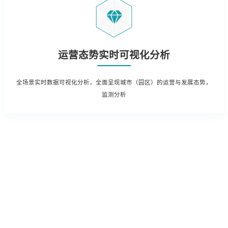
运营态势实时可视化分析
全场景实时数据可视化分析，全面呈现城市（园区）的运营与发展态势，
监测分析