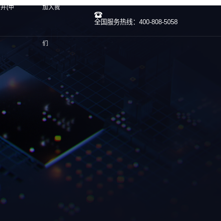
开(中
加入我
全国服务热线：400-808-5058
们