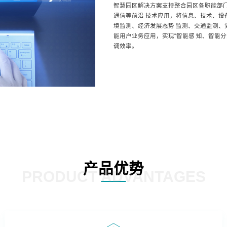
智慧园区解决方案支持整合园区各职能部门
通信等前沿 技术应用，将信息、技术、
境监测、经济发展态势 监测、交通监测
能用户业务应用，实现“智能感 知、智能
调效率。
产品优势
PRODUCT ADVANTAGES