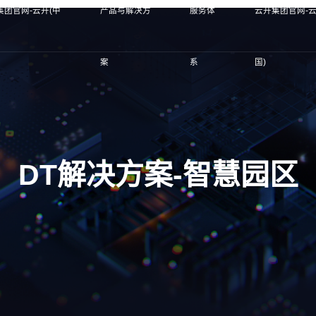
集团官网-云开(中
产品与解决方
服务体
云开集团官网-云
案
系
国)
DT解决方案-智慧园区