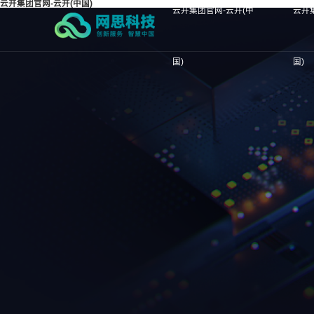
云开集团官网-云开(中国)
云开集团官网-云开(中
云开
国)
国)