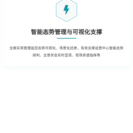
智能态势管理与可视化支撑
全面实现管理监控态势可视化、场景化还原，有效支撑运营中心智能态势
研判、全景状态实时呈现、现场穿透指挥等