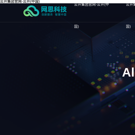
云开集团官网-云开(中国)
云开集团官网-云开(中
云开
国)
国)
A