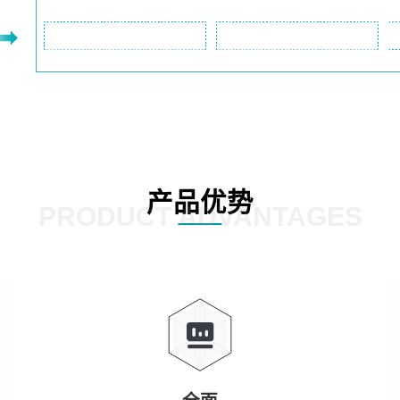
产品优势
PRODUCT ADVANTAGES