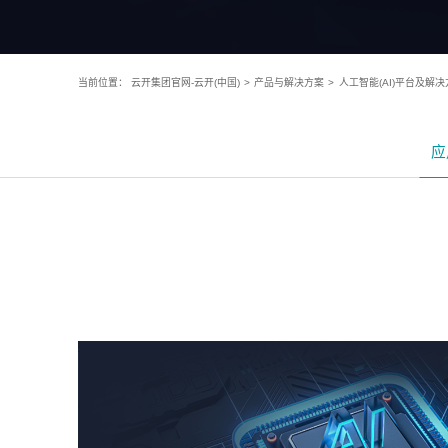
当前位置：
云开集团官网-云开(中国)
>
产品与解决方案
>
人工智能(AI)平台及解决
应