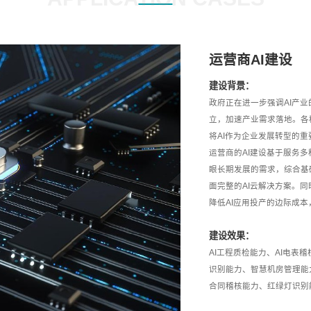
运营商AI建设
建设背景：
政府正在进一步强调AI产业
立，加速产业需求落地。各
将AI作为企业发展转型的
运营商的AI建设基于服务
眼长期发展的需求，综合基
面完整的AI云解决方案。同
降低AI应用投产的边际成本
建设效果：
AI工程质检能力、AI电
识别能力、智慧机房管理能
合同稽核能力、红绿灯识别