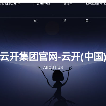
集团官网-云开(中
产品与解决方
服务体
云开集团官网-云
案
系
国)
云开集团官网-云开(中国
ABOUT US