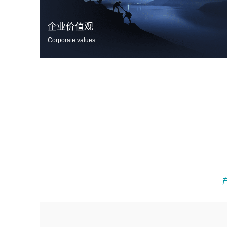
企业价值观
Corporate values