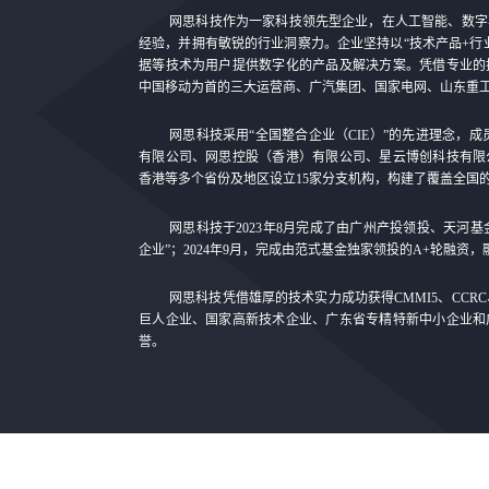
网思科技作为一家科技领先型企业，在人工智能、数字
经验，并拥有敏锐的行业洞察力。企业坚持以“技术产品+行
据等技术为用户提供数字化的产品及解决方案。凭借专业的
中国移动为首的三大运营商、广汽集团、国家电网、山东重
网思科技采用“全国整合企业（CIE）”的先进理念，成
有限公司、网思控股（香港）有限公司、星云博创科技有限
香港等多个省份及地区设立15家分支机构，构建了覆盖全国
网思科技于2023年8月完成了由广州产投领投、天河
企业”；2024年9月，完成由范式基金独家领投的A+轮融资
网思科技凭借雄厚的技术实力成功获得CMMI5、CCR
巨人企业、国家高新技术企业、广东省专精特新中小企业和
誉。