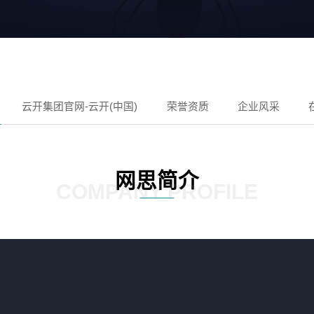
云开集团官网-云开(中国)
荣誉资质
企业风采
网思简介
COMPANY PROFILE