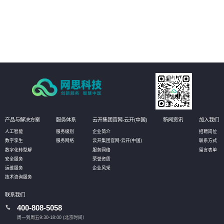
品课程等全面普法管理，激发员工学法守法用法意识，提高员工参与度，推动
依法治企
05
强化作业流程分析，落实责任主体，促使法务管理规范、标准、流程的有效实
施，将法务控制前置，以全面提升管理水平
产品与解决方案
服务体系
云开集团官网-云开(中国)
新闻资讯
加入我们
人工智能
服务级别
企业简介
招聘岗位
数字孪生
服务网络
云开集团官网-云开(中国)
联系方式
数字化转型解
服务网络
留言表单
安全服务
荣誉资质
运维服务
企业风采
技术咨询服务
联系我们
400-808-5058
周一到周五9:30-18:00 (北京时间）