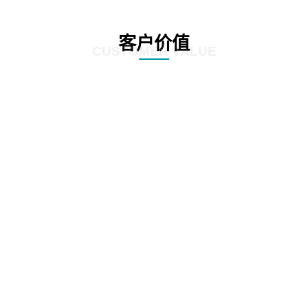
客户价值
CUSTOMER VALUE
01
根据全生命周期管理特点，对案件管理、争议诉讼、知识产权等核心业务流
程，实施闭环管理
02
在支持法务基础数据和法务数据精确、及时记录的基础上，为企业经营决策提
供参考依据
03
加强律师所管理，增加引入、考核评价、监督执行等相关流程，提高法律支撑
专业度
04
加强全方位普法宣传，APP、微信、PC端同步支撑，普法讲座，普法刊物，精