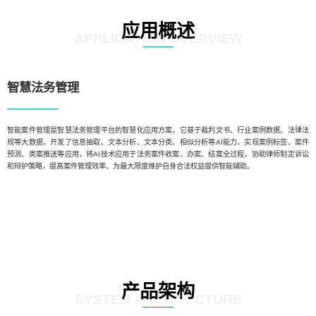
应用概述
APPLICATION OVERVIEW
智慧法务管理
智能案件管理是智慧法务管理平台的智慧化应用方案，它基于裁判文书、行业案例数据、法律法
规等大数据，开发了信息抽取、文本分析、文本分类、相似分析等AI能力，实现案例标签、案件
预测、类案推送等应用，将AI技术应用于法务案件收案、办案、结案全过程，协助律师制定诉讼
和辩护策略，提高案件管理效率、为最大限度维护自身合法权益提供智能辅助。
产品架构
SYSTEM ARCHITECTURE