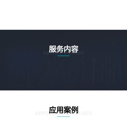
服务内容
service content
应用案例
APPLICATION CASES