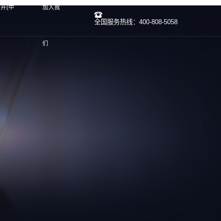
开(中
加入我
全国服务热线：400-808-5058
们