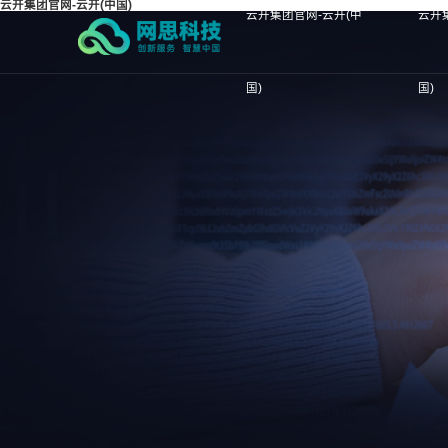
云开集团官网-云开(中国)
云开集团官网-云开(中
云开
国)
国)