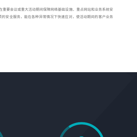
指在重要会议或重大活动期间保障网络基础设施、重点网站和业务系统安
项的安全服务，能在各种异常情况下快速应对，使活动期间的客户业务