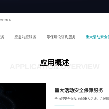
全保障服务
服务
应急响应服务
等保建设咨询服务
重大活动安全
应用概述
APPLICATION OVERVIEW
重大活动安全保障服务
全面的安全保障,确保重大活动、会议