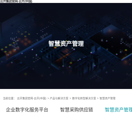
云开集团官网-云开(中国)
智慧资产管理
当前位置：
云开集团官网-云开(中国)
>
产品与解决方案
>
数字化转型解决方案
>
智慧资产管理
企业数字化服务平台
智慧采购供应链
智慧资产管