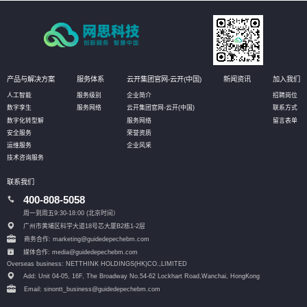
产品与解决方案
服务体系
云开集团官网-云开(中国)
新闻资讯
加入我们
人工智能
服务级别
企业简介
招聘岗位
数字孪生
服务网络
云开集团官网-云开(中国)
联系方式
数字化转型解
服务网络
留言表单
安全服务
荣誉资质
运维服务
企业风采
技术咨询服务
联系我们
400-808-5058
周一到周五9:30-18:00 (北京时间）
广州市黄埔区科学大道18号芯大厦B2栋1-2层
商务合作: marketing@guidedepechebm.com
媒体合作: media@guidedepechebm.com
Overseas business: NETTHINK HOLDINGS(HK)CO.,LIMITED
Add: Unit 04-05, 16F, The Broadway No.54-62 Lockhart Road,
Wanchai, HongKong
Email: sinontt_business@guidedepechebm.com