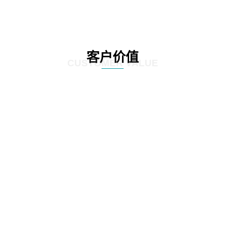
客户价值
CUSTOMER VALUE
01
通过定制化的咨询服务，制定符合客户实际情况的IT发展策略和实施方案，为客
户提供更有效的IT解决方案。
02
网思科技的服务不仅提供IT咨询，还能执行和监控策略实施的过程，并在必要时
对策略和方案进行调整，以确保长期的落实和卓越的结果。
03
IT咨询服务不仅仅是提供策略和方案，更重要的是要为实施提供具体的落地举措
和工作计划。网思科技的服务能够将IT发展策略和方案落地，提供具体的实施计
划、流程和步骤，帮助客户更好地规划IT改造管理方式。