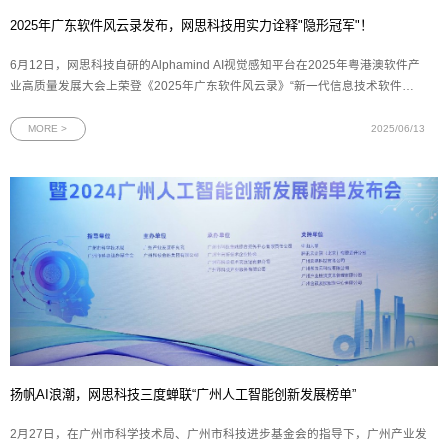
2025年广东软件风云录发布，网思科技用实力诠释"隐形冠军"！
6月12日，网思科技自研的Alphamind AI视觉感知平台在2025年粤港澳软件产
业高质量发展大会上荣登《2025年广东软件风云录》“新一代信息技术软件产
品TOP 15”榜单，成为粤港澳大湾区软件产业创新发展的标杆平台。图为2025
年广东软件风云录新一代信息技术软件产品奖牌2025年广东软件风云榜评选由
MORE >
2025/06/13
羊城晚报报业集团、广东软件行业
扬帆AI浪潮，网思科技三度蝉联“广州人工智能创新发展榜单”
2月27日，在广州市科学技术局、广州市科技进步基金会的指导下，广州产业发