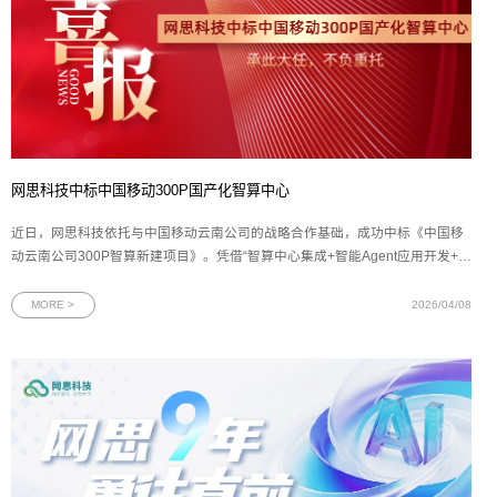
网思科技中标中国移动300P国产化智算中心
近日，网思科技依托与中国移动云南公司的战略合作基础，成功中标《中国移
动云南公司300P智算新建项目》。凭借“智算中心集成+智能Agent应用开发+全
生命周期运营”一体化核心服务能力，网思科技将与云南移动共同开展近2亿元
的项目合作。此次双方再次深度合作，充分印证了网思科技AI算力服务综合实
MORE >
2026/04/08
力在运营商领