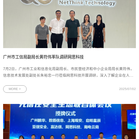
广州市工信局副局长黄符伟率队调研网思科技
7月2日，广州市工业和信息化局副局长、市民营经济和中小企业局局长黄符伟，
信息技术发展处副处长朱裕忠一行莅临网思科技开展调研，深入了解企业在人工
智能、数字孪生和网络安全领域的发展成果与未来规划。网思科技副总裁黄朝晖
陪同调研并作工作汇报。调研座谈会上，副总裁黄朝晖向广州市工信局领导全面
MORE >
2025/07/02
汇报了网思科技的整体