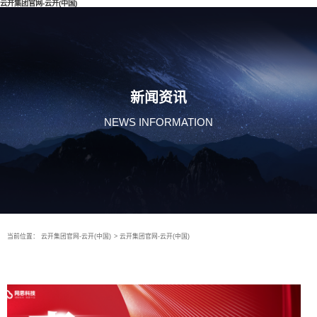
云开集团官网-云开(中国)
新闻资讯
NEWS INFORMATION
当前位置：
云开集团官网-云开(中国)
>
云开集团官网-云开(中国)