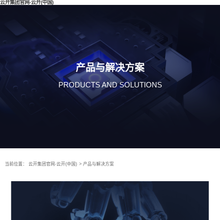
云开集团官网-云开(中国)
产品与解决方案
PRODUCTS AND SOLUTIONS
当前位置：
云开集团官网-云开(中国)
>
产品与解决方案