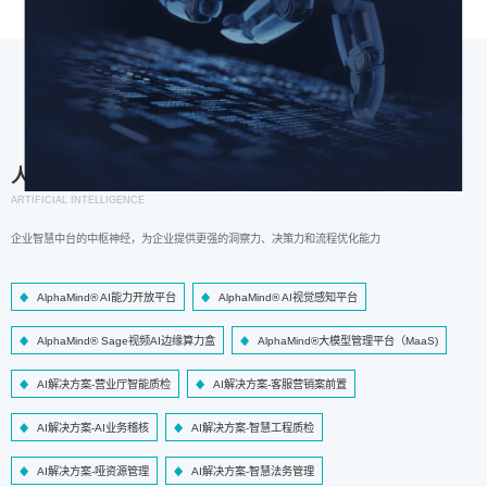
人工智能
ARTIFICIAL INTELLIGENCE
企业智慧中台的中枢神经，为企业提供更强的洞察力、决策力和流程优化能力
AlphaMind® AI能力开放平台
AlphaMind® AI视觉感知平台
AlphaMind® Sage视频AI边缘算力盒
AlphaMind®大模型管理平台（MaaS)
AI解决方案-营业厅智能质检
AI解决方案-客服营销案前置
AI解决方案-AI业务稽核
AI解决方案-智慧工程质检
AI解决方案-哑资源管理
AI解决方案-智慧法务管理