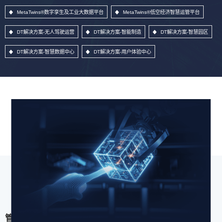
MetaTwins®数字孪生及工业大数据平台
MetaTwins®低空经济智慧运管平台
DT解决方案-无人驾驶运营
DT解决方案-智能制造
DT解决方案-智慧园区
DT解决方案-智慧数据中心
DT解决方案-用户体验中心
管理信息系统